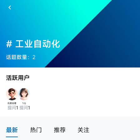
# 工业自动化
话题数量：
2
活跃用户
叽里咕噜
T-Q
提问
1
提问
1
最新
热门
推荐
关注