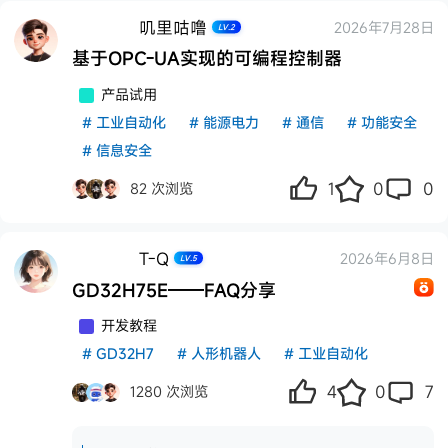
叽里咕噜
2026年7月28日
LV.2
基于OPC-UA实现的可编程控制器
产品试用
#
工业自动化
#
能源电力
#
通信
#
功能安全
#
信息安全
1
0
0
82 次浏览
T-Q
2026年6月8日
LV.5
GD32H75E——FAQ分享
推
开发教程
#
GD32H7
#
人形机器人
#
工业自动化
4
0
7
1280 次浏览