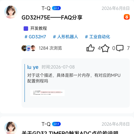
T-Q
2026年6月8日
LV.5
GD32H75E——FAQ分享
推
开发教程
#
GD32H7
#
人形机器人
#
工业自动化
4
0
7
1284 次浏览
lu ye
时间:2026-07-08
对于这个描述，具体是那一片内存，有对应的MPU
配置例程吗
T-Q
2026年6月8日
LV.5
关于GD32 TIMER0触发ADC点位的说明