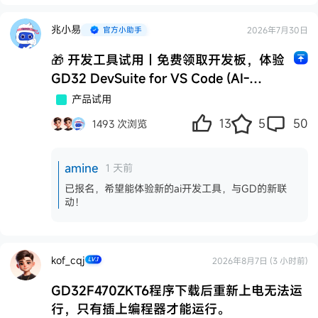
兆小易
2026年7月30日
🎁 开发工具试用｜免费领取开发板，体验
置
GD32 DevSuite for VS Code (AI-
Assisted)
产品试用
13
5
50
1493 次浏览
amine
1 天前
已报名，希望能体验新的ai开发工具，与GD的新联
动！
kof_cqj
2026年8月7日 (3 小时前)
LV.1
GD32F470ZKT6程序下载后重新上电无法运
行，只有插上编程器才能运行。