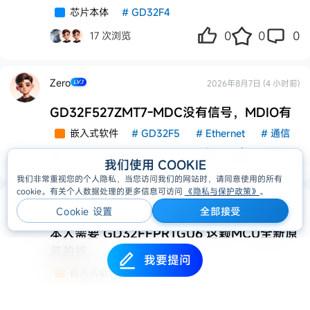
芯片本体
#
GD32F4
0
0
0
17 次浏览
Zero
2026年8月7日 (4 小时前)
LV.1
GD32F527ZMT7-MDC没有信号，MDIO有
嵌入式软件
#
GD32F5
#
Ethernet
#
通信
0
0
0
6 次浏览
我们使用 COOKIE
我们非常重视您的个人隐私，当您访问我们的网站时，请同意使用的所有
cookie。有关个人数据处理的更多信息可访问
《隐私与保护政策》
。
jackzhao168
2026年8月6日 (16 小时前)
LV.1
Cookie 设置
全部接受
本人需要 GD32FFPRTGU6 这颗MCU全新原
Cookie 设置
全部接受
装的货
我要提问
嵌入式软件
我要提问
0
0
1
24 次浏览