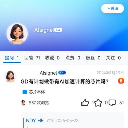
+
关注
AIsignel
LV.1
提问
1
回答
71
收藏
0
点赞
0
粉丝
0
关注
0
AIsignel
2024年1月23日
LV.1
GD有计划做带有AI加速计算的芯片吗？
推
芯片本体
1
0
31
537 次浏览
NDY HE
时间:2026-05-22