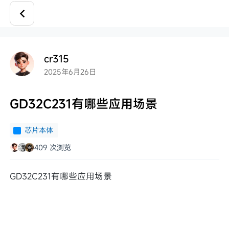
cr315
2025年6月26日
GD32C231有哪些应用场景
芯片本体
409 次浏览
GD32C231有哪些应用场景