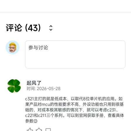
评论 (43)
起风了
时间: 2026-05-28
c321主打的就是低成本，以取代8位单片机的应用。如
果产品对mcu的性能要求不高，外设功能也只用到很基
础的，对成本极其敏感的情况下，就可以考虑c231、
c221和c211三个系列。可以到官网获取手册，查看具体
参数😉