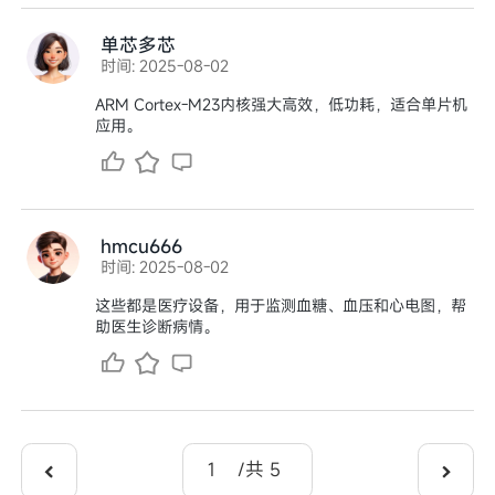
单芯多芯
时间: 2025-08-02
ARM Cortex-M23内核强大高效，低功耗，适合单片机
应用。
hmcu666
时间: 2025-08-02
这些都是医疗设备，用于监测血糖、血压和心电图，帮
助医生诊断病情。
1
/共
5