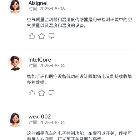
AIsignel
时间: 2025-08-06
空气质量监测器和温湿度传感器是用来检测环境中的空
气质量以及温度和湿度的设备。
IntelCore
时间: 2025-08-04
智能手环和医疗设备低功耗设计既能省电又能持续收集
多种数据。
wex1002
时间: 2025-08-04
这些都是汽车的电子控制功能，车窗可以开关，座椅可
前后左右调整，灯光可开关及调节亮度。