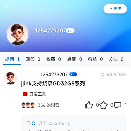
+
关注
1254279207
LV.1
提问
1
回答
0
收藏
0
点赞
0
粉丝
0
关注
0
1254279207
2026年6月8日
LV.1
jlink支持烧录GD32G5系列
开发工具
0
0
1
356 次浏览
T-Q
时间:2026-06-10