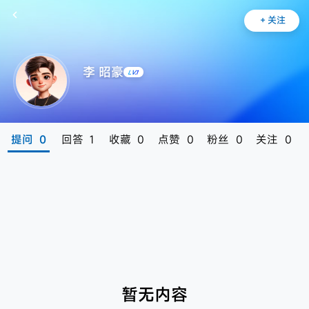
+
关注
李 昭豪
LV.1
提问
0
回答
1
收藏
0
点赞
0
粉丝
0
关注
0
暂无内容