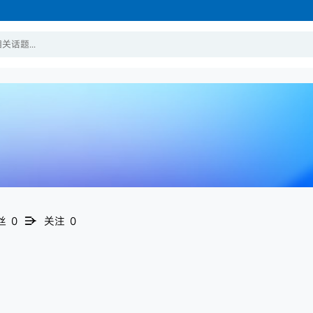
搜索
加入
GD32
GigaDevice
MCU
嵌入式开发
丝
0
关注
0